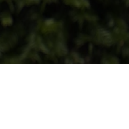
EEN NIEUWE TUIN VEREIST
ONDERHOUD
Nu je tuin net is aangelegd en er prachtig bij ligt is het
tijd voor de volgende stap: het onderhoud. We nemen
graag het onderhoud van jouw nieuwe tuin uit handen,
zodat het er netjes bij ligt! Heb je groene vingers en wil